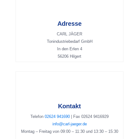
Adresse
Adresse
CARL JÄGER
Carl Jäger
Tonindustriebedarf GmbH
Tonindustriebedarf GmbH
In den Erlen 4
In den Erlen 4
56206 Hilgert
56206 Hilgert
Kontakt
Kontakt
Telefon
02624 941690
Telefon 02624 941690
| Fax 02624 9416929
Fax 02624 9416929
info@carl-jaeger.de
Montag – Freitag von 09:00 – 11:30 und 13:30 – 15:30
info@carl-jaeger.de