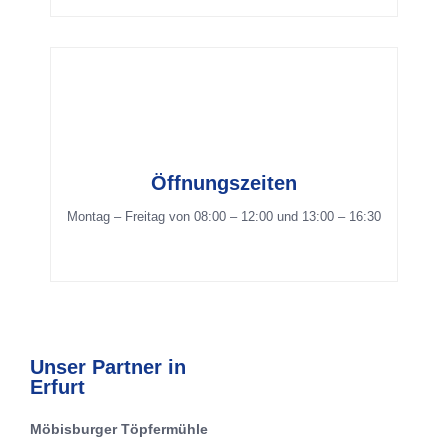
Kontakt
Öffnungszeiten
Telefon 02624 941690
Montag – Freitag von 08:00 – 12:00 und 13:00 – 16:30
Fax 02624 9416929
info@carl-jaeger.de
Unser Partner in
Erfurt
Möbisburger Töpfermühle